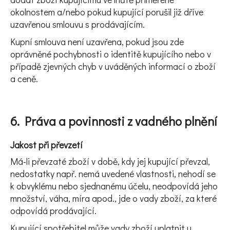
okolnostem a/nebo pokud kupující porušil již dříve
uzavřenou smlouvu s prodávajícím.
Kupní smlouva není uzavřena, pokud jsou zde
oprávněné pochybnosti o identitě kupujícího nebo v
případě zjevných chyb v uváděných informací o zboží
a ceně.
6. Práva a povinnosti z vadného plnění
Jakost při převzetí
Má-li převzaté zboží v době, kdy jej kupující převzal,
nedostatky např. nemá uvedené vlastnosti, nehodí se
k obvyklému nebo sjednanému účelu, neodpovídá jeho
množství, váha, míra apod., jde o vady zboží, za které
odpovídá prodávající.
Kupující spotřebitel může vady zboží uplatnit u