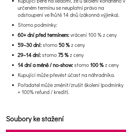
Kupující bere na vědomí, že u školení konaného v
určeném termínu se neuplatní právo na
odstoupení ve lhůtě 14 dnů (zákonná výjimka).
Storno podmínky:
60+ dní před termínem:
vrácení
100 %
z ceny
59–30 dní:
storno
50 %
z ceny
29–14 dní:
storno
75 %
z ceny
14 dní a méně / no-show:
storno
100 %
z ceny
Kupující může převést účast na náhradníka.
Pořadatel může změnit/zrušit školení (podmínky
+ 100% refund / kredit).
Soubory ke stažení