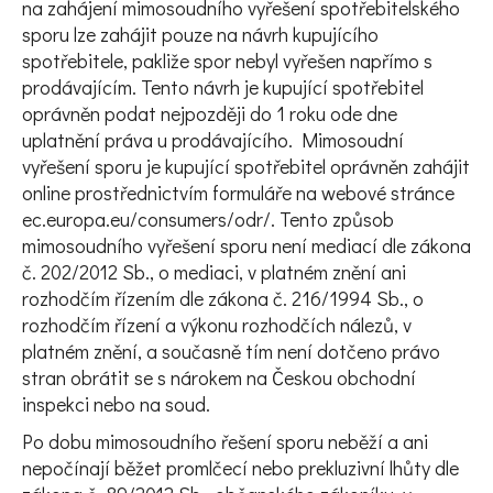
na zahájení mimosoudního vyřešení spotřebitelského
sporu lze zahájit pouze na návrh kupujícího
spotřebitele, pakliže spor nebyl vyřešen napřímo s
prodávajícím. Tento návrh je kupující spotřebitel
oprávněn podat nejpozději do 1 roku ode dne
uplatnění práva u prodávajícího. Mimosoudní
vyřešení sporu je kupující spotřebitel oprávněn zahájit
online prostřednictvím formuláře na webové stránce
ec.europa.eu/consumers/odr/. Tento způsob
mimosoudního vyřešení sporu není mediací dle zákona
č. 202/2012 Sb., o mediaci, v platném znění ani
rozhodčím řízením dle zákona č. 216/1994 Sb., o
rozhodčím řízení a výkonu rozhodčích nálezů, v
platném znění, a současně tím není dotčeno právo
stran obrátit se s nárokem na Českou obchodní
inspekci nebo na soud.
Po dobu mimosoudního řešení sporu neběží a ani
nepočínají běžet promlčecí nebo prekluzivní lhůty dle