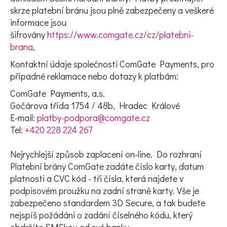
skrze platební bránu jsou plně zabezpečeny a veškeré
informace jsou
šifrovány
https://www.comgate.cz/cz/platebni-
brana
,
Kontaktní údaje společnosti ComGate Payments, pro
případné reklamace nebo dotazy k platbám:
ComGate Payments, a.s.
Gočárova třída 1754 / 48b, Hradec Králové
E-mail:
platby-podpora@comgate.cz
Tel:
+420 228 224 267
Nejrychlejší způsob zaplacení on-line. Do rozhraní
Platební brány ComGate zadáte číslo karty, datum
platnosti a CVC kód - tři čísla, která najdete v
podpisovém proužku na zadní straně karty. Vše je
zabezpečeno standardem 3D Secure, a tak budete
nejspíš požádáni o zadání číselného kódu, který