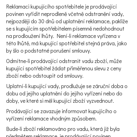
Reklamaci kupujícího spotřebitele je prodávající
povinen vyřídit neprodleně včetně odstranění vady,
nejpozději do 30 dnů od uplatnění reklamace, pakliže
se s kupujícím spotřebitelem písemně nedohodnout
na prodloužení lhůty. Není-li reklamace vyřízena v
této lhůtě, má kupující spotřebitel stejná práva, jako
by šlo o podstatné porušení smlouvy.
Odmítne-li prodávající odstranit vadu zboží, může
kupující spotřebitel žádat přiměřenou slevu z ceny
zboží nebo odstoupit od smlouvy.
Uplatní-li kupující vady, prodlužuje se záruční doba o
dobu od jejího uplatnění do jejího vyřízení nebo do
doby, ve které si měl kupující zboží vyzvednout.
Prodávající se zavazuje informovat kupujícího o
vyřízení reklamace vhodným způsobem.
Bude-li zboží reklamováno pro vadu, která již byla
předmětem reklamace, je prodávající povinen