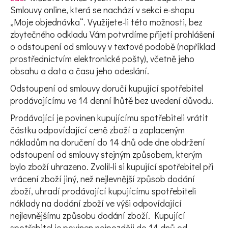
Smlouvy online, která se nachází v sekci e-shopu
„Moje objednávka“. Využijete-li této možnosti, bez
zbytečného odkladu Vám potvrdíme přijetí prohlášení
o odstoupení od smlouvy v textové podobě (například
prostřednictvím elektronické pošty), včetně jeho
obsahu a data a času jeho odeslání.
Odstoupení od smlouvy doručí kupující spotřebitel
prodávajícímu ve 14 denní lhůtě bez uvedení důvodu.
Prodávající je povinen kupujícímu spotřebiteli vrátit
částku odpovídající ceně zboží a zaplaceným
nákladům na doručení do 14 dnů ode dne obdržení
odstoupení od smlouvy stejným způsobem, kterým
bylo zboží uhrazeno. Zvolil-li si kupující spotřebitel při
vrácení zboží jiný, než nejlevnější způsob dodání
zboží, uhradí prodávající kupujícímu spotřebiteli
náklady na dodání zboží ve výši odpovídající
nejlevnějšímu způsobu dodání zboží. Kupující
spotřebitel je povinen nejpozději do 14 dnů od