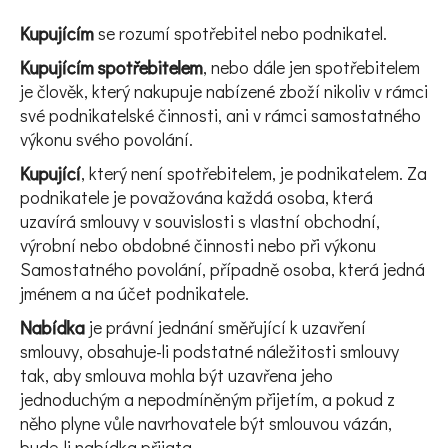
e
Kupujícím
se rozumí spotřebitel nebo podnikatel.
t
Kupujícím spotřebitelem
, nebo dále jen spotřebitelem
e
je člověk, který nakupuje nabízené zboží nikoliv v rámci
své podnikatelské činnosti, ani v rámci samostatného
n
výkonu svého povolání.
a
Kupující
, který není spotřebitelem, je podnikatelem. Za
j
podnikatele je považována každá osoba, která
uzavírá smlouvy v souvislosti s vlastní obchodní,
í
výrobní nebo obdobné činnosti nebo při výkonu
t
Samostatného povolání, případně osoba, která jedná
jménem a na účet podnikatele.
?
Nabídka
je právní jednání směřující k uzavření
smlouvy, obsahuje-li podstatné náležitosti smlouvy
tak, aby smlouva mohla být uzavřena jeho
jednoduchým a nepodmíněným přijetím, a pokud z
něho plyne vůle navrhovatele být smlouvou vázán,
HLEDAT
bude-li nabídka přijata.