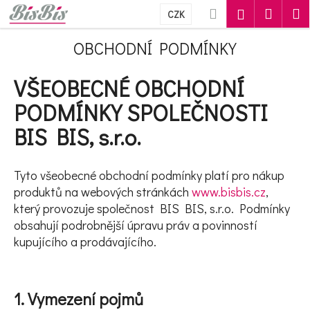
Košík
Přejít na obsah
Hledat
Nákupn
M
Přihlášení
CZK
Zpět
Zpět
OBCHODNÍ PODMÍNKY
C
VŠEOBECNÉ OBCHODNÍ
o
PODMÍNKY SPOLEČNOSTI
p
BIS BIS, s.r.o.
o
t
Tyto všeobecné obchodní podmínky platí pro nákup
produktů na webových stránkách
www.bisbis.cz
,
ř
který provozuje společnost BIS BIS, s.r.o. Podmínky
e
obsahují podrobnější úpravu práv a povinností
kupujícího a prodávajícího.
b
u
j
1. Vymezení pojmů