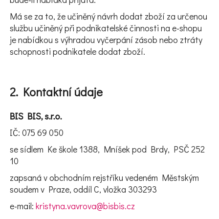
Má se za to, že učiněný návrh dodat zboží za určenou
službu učiněný při podnikatelské činnosti na e-shopu
D
je nabídkou s výhradou vyčerpání zásob nebo ztráty
o
schopnosti podnikatele dodat zboží.
p
o
r
2. Kontaktní údaje
u
č
BIS BIS, s.r.o.
u
IČ: 075 69 050
j
e
se sídlem Ke škole 1388, Mníšek pod Brdy, PSČ 252
m
10
e
zapsaná v obchodním rejstříku vedeném Městským
soudem v Praze, oddíl C, vložka 303293
e-mail:
kristyna.vavrova@bisbis.cz