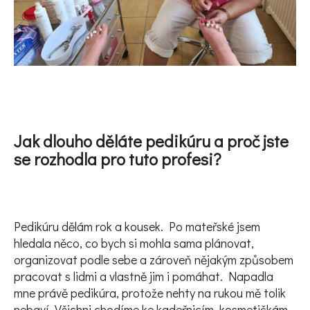
e
t
e
n
a
j
Jak dlouho děláte pedikúru a proč jste
í
se rozhodla pro tuto profesi?
t
?
Pedikúru dělám rok a kousek. Po mateřské jsem
hledala něco, co bych si mohla sama plánovat,
organizovat podle sebe a zároveň nějakým způsobem
pracovat s lidmi a vlastně jim i pomáhat. Napadla
mne právě pedikúra, protože nehty na rukou mě tolik
HLEDAT
nebaví. Všichni chodíme ke kadeřnicím, kosmetičkám,