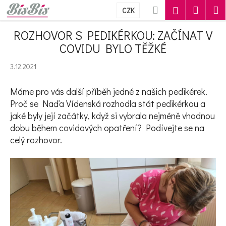
Košík
Přejít na obsah
Hledat
Nákupn
M
Přihlášení
CZK
Zpět
Zpět
ROZHOVOR S PEDIKÉRKOU: ZAČÍNAT V
COVIDU BYLO TĚŽKÉ
C
3.12.2021
o
Máme pro vás další příběh jedné z našich pedikérek.
p
Proč se Naďa Vídenská rozhodla stát pedikérkou a
o
jaké byly její začátky, když si vybrala nejméně vhodnou
t
dobu během covidových opatření? Podívejte se na
celý rozhovor.
ř
e
b
u
j