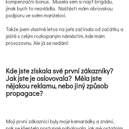
kompenzační bonus. Musela sem si najít brigádu,
jinak bych to nezvládla. Naštěstí mám obrovskou
podporu ve svém manželovi.
Takže jsem vlastně letos na jaře začínala od začátku a
ještě s celým rozkopaným náměstím, kde mám
provozovnu. Ale já se nedám!
Kde jste získala své první zákazníky?
Jak jste je oslovovala? Měla jste
nějakou reklamu, nebo jiný způsob
propagace?
Moji první zákazníci byly moje kamarádky a známí,
pak se klientela postupně nabalovala, jak mě ostatním