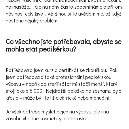
na masáže..., ale na nohy často zapomínáme a přitom
nás nosí celý život. Většinou si to uvědomíme, až když
D
nastane nějaký problém.
o
p
Co všechno jste potřebovala, abyste se
o
mohla stát pedikérkou?
r
u
č
Potřebovala jsem kurz a certifikát se zkouškou. Pak
u
jsem potřebovala také profesionální pedikérskou
j
výbavu – například sterilizátor mi stačil menší, který
e
stojí okolo 6 000. Nejdražší položka na seznamu bylo
m
křeslo – může být totiž elektrické nebo manuální.
e
Je však potřeba myslet nejen na výbavu, ale i na
zásobu vhodné kosmetiky a přípravků.