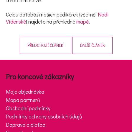
třeba o masáže.
Celou databázi našich pedikérek (včetně
Nadi
Vídenské
) najdete na přehledné
mapě
.
PŘEDCHOZÍ ČLÁNEK
DALŠÍ ČLÁNEK
Zápatí
Pro koncové zákazníky
Moje objednávka
Mapa partnerů
Obchodní podmínky
Podmínky ochrany osobních údajů
Doprava a platba