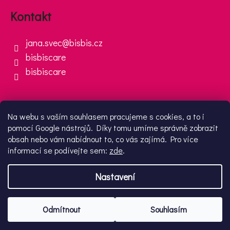
Kontakt
jana.svec
@
bisbis.cz
bisbiscare
bisbiscare
Přijímáme online platby
Na webu s vaším souhlasem pracujeme s cookies, a to i
pomocí Google nástrojů. Díky tomu umíme správně zobrazit
obsah nebo vám nabídnout to, co vás zajímá. Pro více
informací se podívejte sem:
zde
.
Nastavení
Vytvořil Shoptet
Copyright 2026
BisBis
. Všechna práva vyhrazena.
Upravit nastavení cookies
Odmítnout
Souhlasím