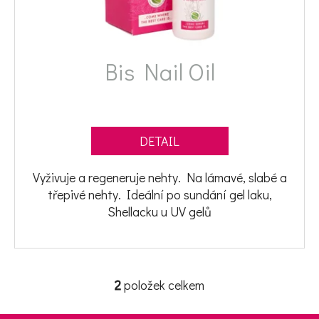
Bis Nail Oil
DETAIL
Vyživuje a regeneruje nehty. Na lámavé, slabé a
třepivé nehty. Ideální po sundání gel laku,
Shellacku u UV gelů
2
položek celkem
Ovládací prvky výpisu