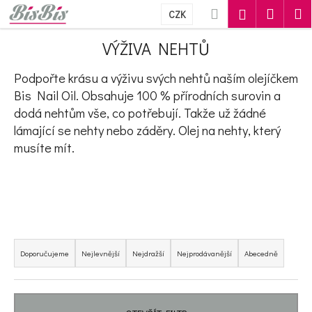
Košík
Přejít na obsah
Hledat
Nákupn
M
Přihlášení
CZK
Zpět
Zpět
VÝŽIVA NEHTŮ
Podpořte krásu a výživu svých nehtů naším olejíčkem
C
Bis Nail Oil. Obsahuje 100 % přírodních surovin a
o
dodá nehtům vše, co potřebují. Takže už žádné
p
lámající se nehty nebo záděry. Olej na nehty, který
musíte mít.
o
t
ř
e
Řazení produktů
b
Doporučujeme
Nejlevnější
Nejdražší
Nejprodávanější
Abecedně
u
j