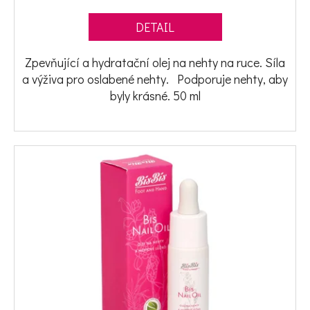
DETAIL
D
Zpevňující a hydratační olej na nehty na ruce. Síla
o
a výživa pro oslabené nehty. Podporuje nehty, aby
p
byly krásné. 50 ml
o
r
u
č
u
j
e
m
e