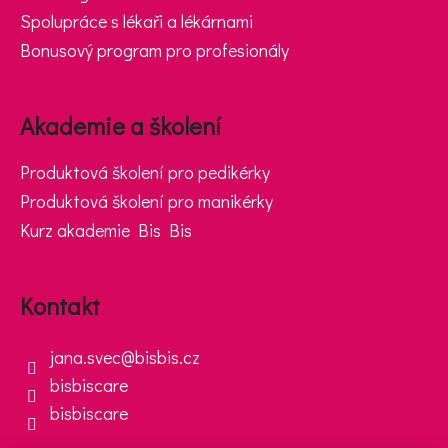
Spolupráce s lékaři a lékárnami
Bonusový program pro profesionály
D
o
p
Akademie a školení
o
r
Produktová školení pro pedikérky
u
Produktová školení pro manikérky
č
Kurz akademie Bis Bis
u
j
e
Kontakt
m
e
jana.svec
@
bisbis.cz
bisbiscare
bisbiscare