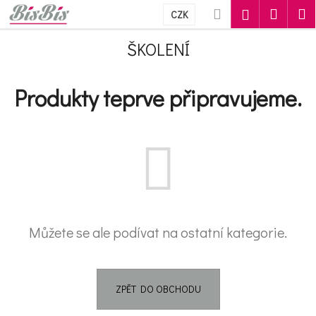
Košík
Přejít na obsah
Hledat
Nákupn
M
Přihlášení
CZK
Zpět
Zpět
ŠKOLENÍ
C
Produkty teprve připravujeme.
o
p
o
t
ř
e
Můžete se ale podívat na ostatní kategorie.
b
u
ZPĚT DO OBCHODU
j