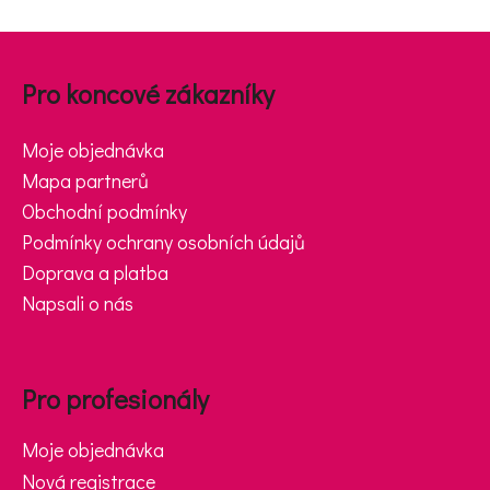
e
Zápatí
t
Pro koncové zákazníky
e
n
Moje objednávka
a
Mapa partnerů
j
Obchodní podmínky
Podmínky ochrany osobních údajů
í
Doprava a platba
t
Napsali o nás
?
Pro profesionály
Moje objednávka
HLEDAT
Nová registrace