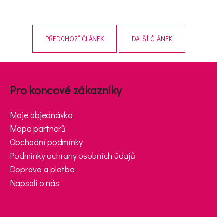
D
PŘEDCHOZÍ ČLÁNEK
DALŠÍ ČLÁNEK
o
p
Zápatí
o
r
Pro koncové zákazníky
u
č
Moje objednávka
u
Mapa partnerů
j
Obchodní podmínky
e
Podmínky ochrany osobních údajů
m
Doprava a platba
e
Napsali o nás