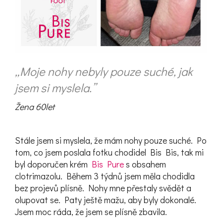
e
t
e
n
„Moje nohy nebyly pouze suché, jak
a
jsem si myslela.’’
j
Žena 60let
í
t
Stále jsem si myslela, že mám nohy pouze suché. Po
?
tom, co jsem poslala fotku chodidel Bis Bis, tak mi
byl doporučen krém
Bis Pure
s obsahem
clotrimazolu. Během 3 týdnů jsem měla chodidla
bez projevů plísně. Nohy mne přestaly svědět a
olupovat se. Paty ještě mažu, aby byly dokonalé.
HLEDAT
Jsem moc ráda, že jsem se plísně zbavila.