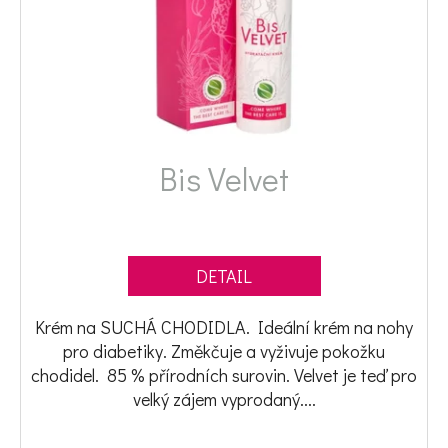
D
o
p
o
Bis Velvet
r
u
č
u
j
DETAIL
e
Krém na SUCHÁ CHODIDLA. Ideální krém na nohy
m
pro diabetiky. Změkčuje a vyživuje pokožku
e
chodidel. 85 % přírodních surovin. Velvet je teď pro
velký zájem vyprodaný....