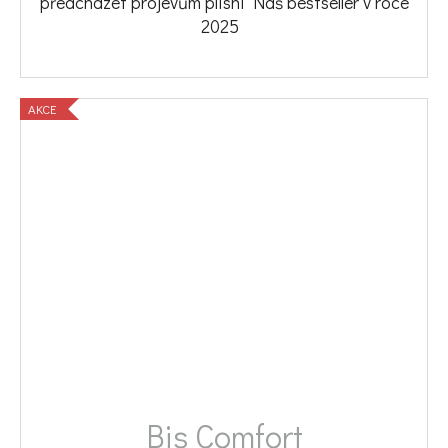
předcházet projevům plísní Náš bestseller v roce
2025
AKCE
Bis Comfort