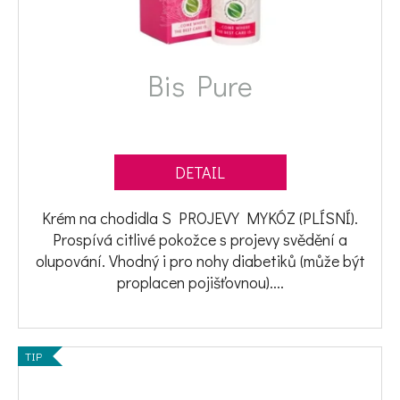
Bis Pure
DETAIL
Krém na chodidla S PROJEVY MYKÓZ (PLÍSNÍ).
Prospívá citlivé pokožce s projevy svědění a
olupování. Vhodný i pro nohy diabetiků (může být
proplacen pojišťovnou)....
TIP