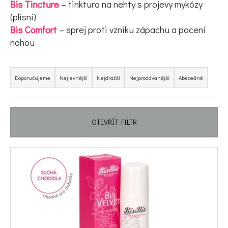
Bis Tincture
– tinktura na nehty s projevy mykózy
e
(plísní)
t
Bis Comfort
– sprej proti vzniku zápachu a pocení
nohou
e
n
Řazení produktů
a
Doporučujeme
Nejlevnější
Nejdražší
Nejprodávanější
Abecedně
j
í
OTEVŘÍT FILTR
t
?
Výpis produktů
HLEDAT