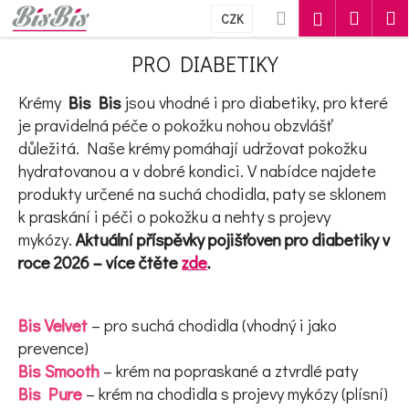
Košík
Přejít na obsah
Hledat
Nákupn
M
Přihlášení
CZK
Zpět
Zpět
PRO DIABETIKY
Krémy
Bis Bis
jsou vhodné i pro diabetiky, pro které
C
je pravidelná péče o pokožku nohou obzvlášť
o
důležitá. Naše krémy pomáhají udržovat pokožku
p
hydratovanou a v dobré kondici. V nabídce najdete
produkty určené na suchá chodidla, paty se sklonem
o
k praskání i péči o pokožku a nehty s projevy
t
mykózy.
Aktuální příspěvky pojišťoven pro diabetiky v
roce 2026 – více čtěte
zde
.
ř
e
Bis Velvet
– pro suchá chodidla (vhodný i jako
b
prevence)
u
Bis Smooth
– krém na popraskané a ztvrdlé paty
j
Bis Pure
– krém na chodidla s projevy mykózy (plísní)