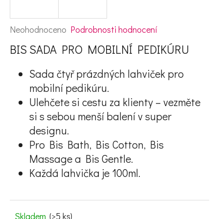
e
t
Průměrné hodnocení produktu je 0,0 z 5 hvězdiček.
Neohodnoceno
Podrobnosti hodnocení
e
BIS SADA PRO MOBILNÍ PEDIKÚRU
n
Sada čtyř prázdných lahviček pro
a
mobilní pedikúru.
j
Ulehčete si cestu za klienty – vezměte
í
si s sebou menší balení v super
t
designu.
Pro Bis Bath, Bis Cotton, Bis
?
Massage a Bis Gentle.
Každá lahvička je 100ml.
HLEDAT
Skladem
(>5 ks)