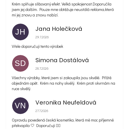
Krém splňuje slibovaný efekt. Velká spokojenost.Doporučila
jsem jej dalším. Pouze mne obtěžuje neustálá reklama,která
mi jej znovu a znovu nabízí.
Jana Holečková
JH
Hodnocení obchodu je 5 z 5 hvězdiček.
29.7.2026
Vřele doporučuji tento výrobek
Simona Dostálová
SD
Hodnocení obchodu je 5 z 5 hvězdiček.
28.7.2026
Všechny výrobky, které jsem si zakoupila jsou skvělé. Příště
objednám opět. Krém na nohy skvělý. Krém proti skvrnám na
ruce skvělý.
Veronika Neufeldová
VN
Hodnocení obchodu je 5 z 5 hvězdiček.
27.7.2026
Opravdu povedená česká kosmetika, která mě moc příjemně
překvapila 🤍 Doporučuji 👌🏻