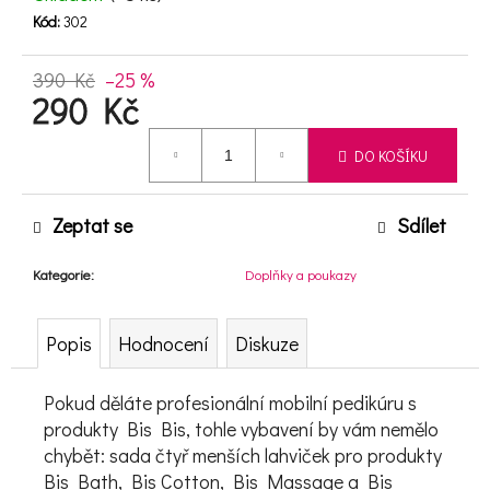
Kód:
302
D
390 Kč
–25 %
290 Kč
o
p
Měrná cena:
DO KOŠÍKU
o
r
u
Zeptat se
Sdílet
č
u
Kategorie
:
Doplňky a poukazy
j
e
Popis
Hodnocení
Diskuze
m
e
Pokud děláte profesionální mobilní pedikúru s
produkty Bis Bis, tohle vybavení by vám nemělo
chybět: sada čtyř menších lahviček pro produkty
Bis Bath, Bis Cotton, Bis Massage a Bis