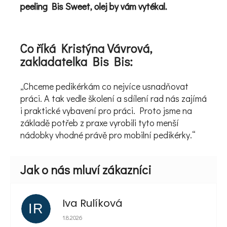
peeling Bis Sweet, olej by vám vytékal.
Co říká Kristýna Vávrová,
zakladatelka Bis Bis:
„Chceme pedikérkám co nejvíce usnadňovat
práci. A tak vedle školení a sdílení rad nás zajímá
i praktické vybavení pro práci. Proto jsme na
základě potřeb z praxe vyrobili tyto menší
nádobky vhodné právě pro mobilní pedikérky.“
Iva Rulíková
IR
Hodnocení obchodu je 5 z 5 hvězdiček.
1.8.2026