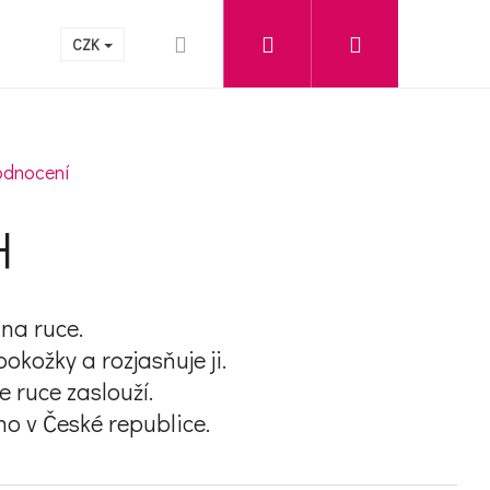
Hledat
Přihlášení
Nákupní koší
ARTNERŮ
KONTAKT
CZK
 je 5,0 z 5 hvězdiček.
odnocení
H
 na ruce.
okožky a rozjasňuje ji.
e ruce zaslouží.
o v České republice.