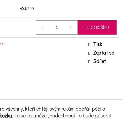
Kód:
290
DO KOŠÍKU
Tisk
uce
Zeptat se
Sdílet
 pro všechny, kteří chtějí svým rukám dopřát péči a
okožku
. Ta se tak může „nadechnout“ a bude působit