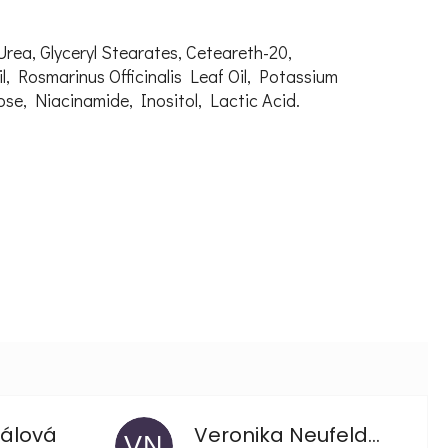
Urea, Glyceryl Stearates, Ceteareth-20,
l, Rosmarinus Officinalis Leaf Oil, Potassium
se, Niacinamide, Inositol, Lactic Acid.
álová
Veronika Neufeldová
VN