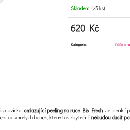
Skladem
(>5 ks)
620 Kč
Měrná cena:
Kategorie
:
Péče o r
ás novinku:
omlazující peeling na ruce Bis Fresh
. Je ideální
anění odumřelých buněk, které tak zbytečně
nebudou dusit p