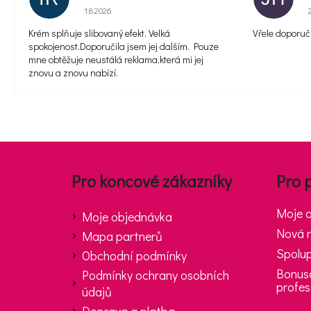
Hodnocení obchodu je 5 z 5 hvězdiček.
1.8.2026
Krém splňuje slibovaný efekt. Velká
Vřele doporuču
spokojenost.Doporučila jsem jej dalším. Pouze
mne obtěžuje neustálá reklama,která mi jej
znovu a znovu nabízí.
Zápatí
Pro koncové zákazníky
Pro 
Moje 
Moje objednávka
Nová r
Mapa partnerů
Spolup
Obchodní podmínky
Bonus
Podmínky ochrany osobních
profes
údajů