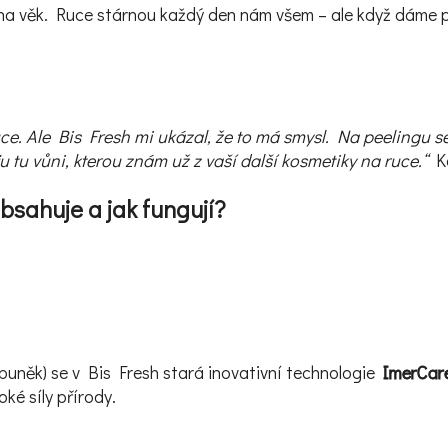
u na věk. Ruce stárnou každý den nám všem – ale když dáme
e. Ale Bis Fresh mi ukázal, že to má smysl. Na peelingu se m
ju tu vůni, kterou znám už z vaší další kosmetiky na ruce.“
Ka
bsahuje a jak fungují?
buněk) se v Bis Fresh stará inovativní technologie
ImerCar
ké síly přírody.