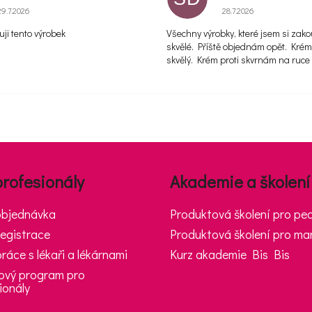
Hodnocení obchodu je 5 z 5 hvězdiček.
Hodnocení obchodu je 
29.7.2026
28.7.2026
ji tento výrobek
Všechny výrobky, které jsem si zako
skvělé. Příště objednám opět. Kré
skvělý. Krém proti skvrnám na ruce 
profesionály
Akademie a školení
objednávka
Produktová školení pro ped
egistrace
Produktová školení pro ma
ráce s lékaři a lékárnami
Kurz akademie Bis Bis
ový program pro
ionály