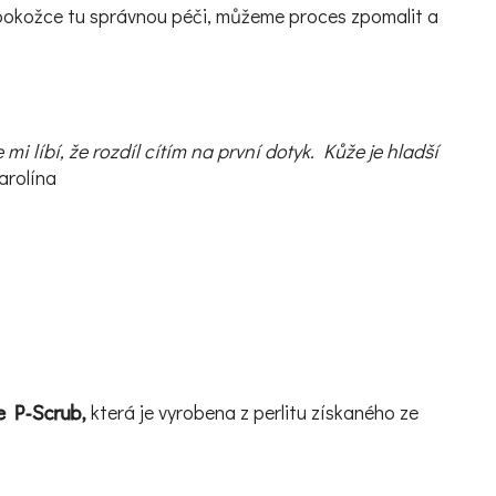
 pokožce tu správnou péči, můžeme proces zpomalit a
i líbí, že rozdíl cítím na první dotyk. Kůže je hladší
rolína
e P-Scrub,
která je vyrobena z perlitu získaného ze