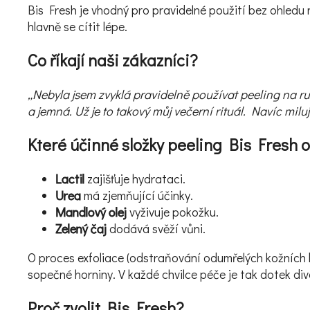
Bis Fresh je vhodný pro pravidelné použití bez ohled
hlavně se cítit lépe.
Co říkají naši zákazníci?
„Nebyla jsem zvyklá pravidelně používat peeling na ruc
a jemná. Už je to takový můj večerní rituál. Navíc milu
Které účinné složky peeling Bis Fresh o
Lactil
zajišťuje hydrataci.
Urea
má zjemňující účinky.
Mandlový olej
vyživuje pokožku.
Zelený čaj
dodává svěží vůni.
O proces exfoliace (odstraňování odumřelých kožních 
sopečné horniny. V každé chvilce péče je tak dotek divo
Proč zvolit Bis Fresh?