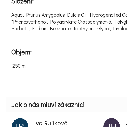
Složení:
Aqua, Prunus Amygdalus Dulcis Oil, Hydrogenated Cocon
*Phenoxyethanol, Polyacrylate Crosspolymer-6, Polygly
Sorbate, Sodium Benzoate, Triethylene Glycol, Linalo
Objem:
250 ml
Iva Rulíková
IR
JH