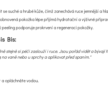
 se suché a hrubé kůže, čímž zanechává ruce jemnější a hla
obnovená pokožka lépe přijímá hydratační a výživné příprav
ý peeling podporuje prokrvení a regeneraci pokožky.
is Bis:
plně stejně si péči zaslouží i ruce. Jsou pořád vidět a býv
g na vaně nebo u sprchy a aplikovat před spaním."
it a opláchněte vodou.