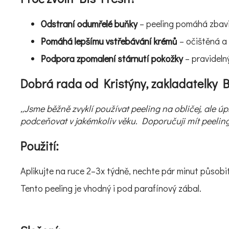
Odstraní odumřelé buňky
– peeling pomáhá zbavit
Pomáhá lepšímu vstřebávání krémů
– očištěná a 
Podpora zpomalení stárnutí pokožky
– pravideln
Dobrá rada od Kristýny, zakladatelky B
„Jsme běžně zvyklí používat peeling na obličej, ale ú
podceňovat v jakémkoliv věku. Doporučuji mít peelin
Použití:
Aplikujte na ruce 2–3x týdně, nechte pár minut působ
Tento peeling je vhodný i pod parafínový zábal.