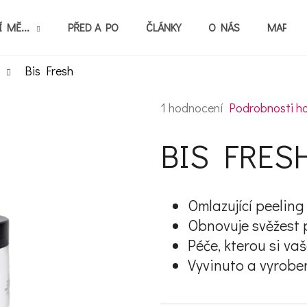
 MĚ...
PŘED A PO
ČLÁNKY
O NÁS
MAPA P
Bis Fresh
Co potřebujete najít?
Průměrné hodnocení produktu
1 hodnocení
Podrobnosti h
BIS FRES
HLEDAT
Omlazující peeling
Doporučujeme
Obnovuje svěžest p
Péče, kterou si vaš
Vyvinuto a vyroben