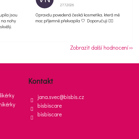
5 z 5 hvězdiček.
Hodnocení obchodu je 5 z 5 hvězdiček.
27.7.2026
upila jsou
Opravdu povedená česká kosmetika, která mě
m na nohy
moc příjemně překvapila 🤍 Doporučuji 👌🏻
skvělý.
Zobrazit další hodnocení
Kontakt
ikérky
jana.svec
@
bisbis.cz
nikérky
bisbiscare
bisbiscare